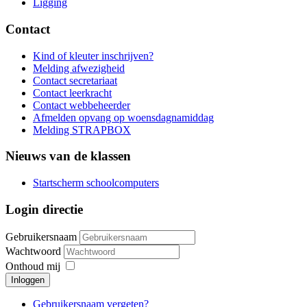
Ligging
Contact
Kind of kleuter inschrijven?
Melding afwezigheid
Contact secretariaat
Contact leerkracht
Contact webbeheerder
Afmelden opvang op woensdagnamiddag
Melding STRAPBOX
Nieuws van de klassen
Startscherm schoolcomputers
Login directie
Gebruikersnaam
Wachtwoord
Onthoud mij
Inloggen
Gebruikersnaam vergeten?