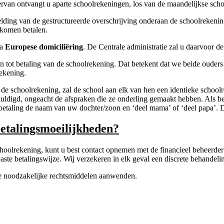
iervan ontvangt u aparte schoolrekeningen, los van de maandelijkse sch
ding van de gestructureerde overschrijving onderaan de schoolrekenin
l komen betalen.
ia
Europese domiciliëring
. De Centrale administratie zal u daarvoor 
en tot betaling van de schoolrekening. Dat betekent dat we beide ouder
rekening.
 de schoolrekening, zal de school aan elk van hen een identieke school
rschuldigd, ongeacht de afspraken die ze onderling gemaakt hebben. Als 
betaling de naam van uw dochter/zoon en ‘deel mama’ of ‘deel papa’. D
betalingsmoeilijkheden?
choolrekening, kunt u best contact opnemen met de financieel beheerde
ste betalingswijze. Wij verzekeren in elk geval een discrete behandel
 de noodzakelijke rechtsmiddelen aanwenden.