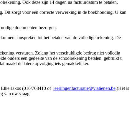
oolrekening. Ook deze zijn 14 dagen na factuurdatum te betalen.
g. Dit zorgt voor een correcte verwerking in de boekhouding. U kan
de nodige documenten bezorgen.
s kunnen aanspreken tot het betalen van de volledige rekening. De
rekening versturen. Zolang het verschuldigde bedrag niet volledig
beide ouders een gedeelte van de schoolrekening betalen, gebruikt u
at maakt de latere opvolging iets gemakkelijker.
r Ellie Jakos (016/768410 of
leerlingenfacturatie@viatienen.be
.)Het is
ing van uw vraag.