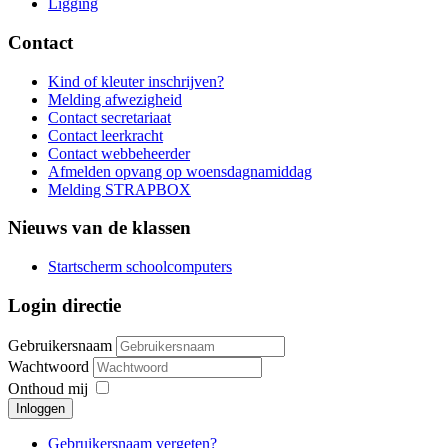
Ligging
Contact
Kind of kleuter inschrijven?
Melding afwezigheid
Contact secretariaat
Contact leerkracht
Contact webbeheerder
Afmelden opvang op woensdagnamiddag
Melding STRAPBOX
Nieuws van de klassen
Startscherm schoolcomputers
Login directie
Gebruikersnaam
Wachtwoord
Onthoud mij
Inloggen
Gebruikersnaam vergeten?