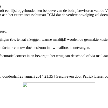
n
wordt een lijst bijgehouden ten behoeve van de bedrijfsrevisoren van d
gen aan het extern incassobureau TCM dat de verdere opvolging zal doen
euro.
ggingen (bv. te laat afzeggen warme maaltijd) worden de gemaakte kost
e factuur van uw dochter/zoon in uw mailbox te ontvangen.
cturatie’ correct in en bezorgt u het terug aan de school of via mail aa
t: donderdag 23 januari 2014 21:35
|
Geschreven door Patrick Liesenb