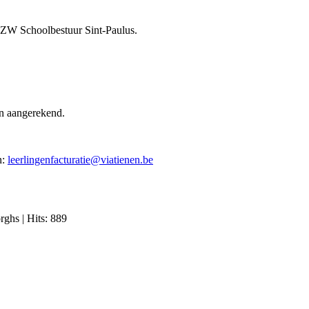
e VZW Schoolbestuur Sint-Paulus.
en aangerekend.
n:
leerlingenfacturatie@viatienen.be
orghs
| Hits: 889