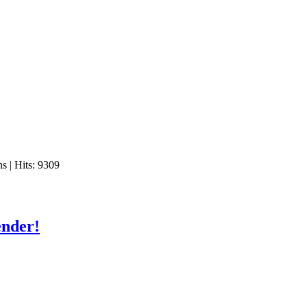
hs
| Hits: 9309
ender!