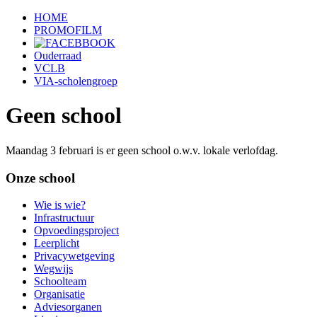
HOME
PROMOFILM
Ouderraad
VCLB
VIA-scholengroep
Geen school
Maandag 3 februari is er geen school o.w.v. lokale verlofdag.
Onze school
Wie is wie?
Infrastructuur
Opvoedingsproject
Leerplicht
Privacywetgeving
Wegwijs
Schoolteam
Organisatie
Adviesorganen