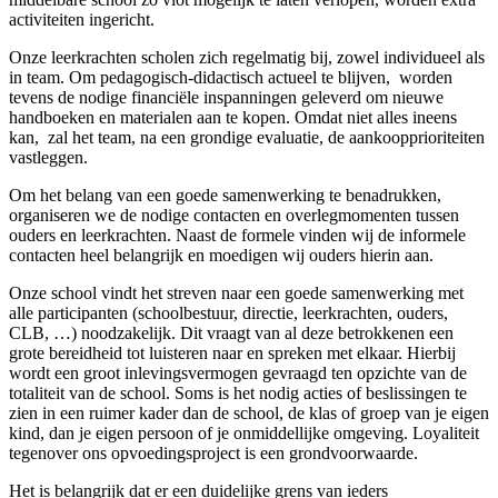
activiteiten ingericht.
Onze leerkrachten scholen zich regelmatig bij, zowel individueel als
in team. Om pedagogisch-didactisch actueel te blijven, worden
tevens de nodige financiële inspanningen geleverd om nieuwe
handboeken en materialen aan te kopen. Omdat niet alles ineens
kan, zal het team, na een grondige evaluatie, de aankoopprioriteiten
vastleggen.
Om het belang van een goede samenwerking te benadrukken,
organiseren we de nodige contacten en overlegmomenten tussen
ouders en leerkrachten. Naast de formele vinden wij de informele
contacten heel belangrijk en moedigen wij ouders hierin aan.
Onze school vindt het streven naar een goede samenwerking met
alle participanten (schoolbestuur, directie, leerkrachten, ouders,
CLB, …) noodzakelijk. Dit vraagt van al deze betrokkenen een
grote bereidheid tot luisteren naar en spreken met elkaar. Hierbij
wordt een groot inlevingsvermogen gevraagd ten opzichte van de
totaliteit van de school. Soms is het nodig acties of beslissingen te
zien in een ruimer kader dan de school, de klas of groep van je eigen
kind, dan je eigen persoon of je onmiddellijke omgeving. Loyaliteit
tegenover ons opvoedingsproject is een grondvoorwaarde.
Het is belangrijk dat er een duidelijke grens van ieders