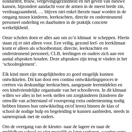
solidariteit, trouw, vergevingsgezindheid en het geven van nieuwe
kansen, bijzondere aandacht voor de armen in de meest brede zin,
verdraagzaamheid, … blijven niet enkel theorie maar worden in de
omgang tussen kinderen, leerkrachten, directie en ondersteunend
personeel onderling en daarbuiten in de praktijk concrete
werkelijkheid.
Onze scholen doen er alles aan om zo’n klimaat te scheppen. Hierin
staan zij er niet alleen voor. Een veilig, gezond leef- en leerklimaat
komt er alleen als schoolbestuur, directie, leerkrachten en
ondersteunend personeel, CLB, leerlingen en ouders zich aan een
aantal afspraken houden. Deze afspraken zijn terug te vinden in het
‘schoolreglement’.
Elk kind moet zijn mogelijkheden zo goed mogelijk kunnen
ontwikkelen. Dit kan door een continu ontwikkelingsproces te
creëren via deskundige leerkrachten, aangepaste leermiddelen en
een kindvriendelijke organisatie van het schoolleven. In dit klimaat
willen we alles in het werk stellen om zorgkinderen (kinderen die
omwille van achterstand of voorsprong extra ondersteuning nodig
hebben binnen hun ontwikkeling en/of leren) binnen de klas of
school de nodige hulp en begeleiding te kunnen aanbieden, steeds in
samenspraak met de ouders.
Om de overgang van de kleuter- naar de lagere en naar de
middelbare school zo vlot mogelijk te laten verlopen, worden extra