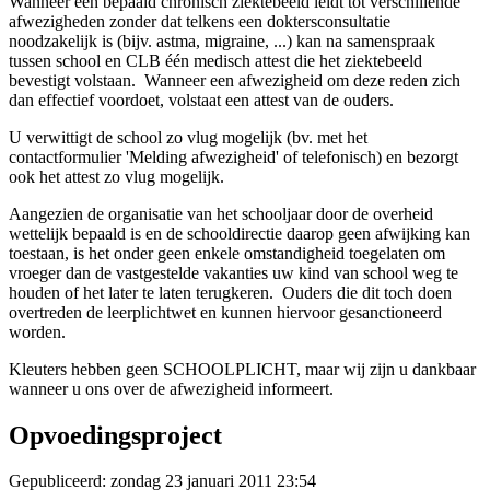
Wanneer een bepaald chronisch ziektebeeld leidt tot verschillende
afwezigheden zonder dat telkens een doktersconsultatie
noodzakelijk is (bijv. astma, migraine, ...) kan na samenspraak
tussen school en CLB één medisch attest die het ziektebeeld
bevestigt volstaan. Wanneer een afwezigheid om deze reden zich
dan effectief voordoet, volstaat een attest van de ouders.
U verwittigt de school zo vlug mogelijk (bv. met het
contactformulier 'Melding afwezigheid' of telefonisch) en bezorgt
ook het attest zo vlug mogelijk.
Aangezien de organisatie van het schooljaar door de overheid
wettelijk bepaald is en de schooldirectie daarop geen afwijking kan
toestaan, is het onder geen enkele omstandigheid toegelaten om
vroeger dan de vastgestelde vakanties uw kind van school weg te
houden of het later te laten terugkeren. Ouders die dit toch doen
overtreden de leerplichtwet en kunnen hiervoor gesanctioneerd
worden.
Kleuters hebben geen SCHOOLPLICHT, maar wij zijn u dankbaar
wanneer u ons over de afwezigheid informeert.
Opvoedingsproject
Gepubliceerd: zondag 23 januari 2011 23:54