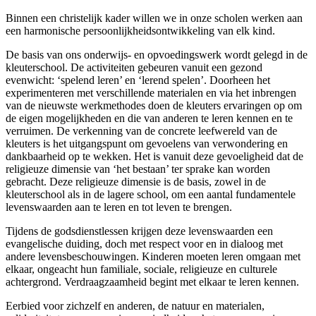
Binnen een christelijk kader willen we in onze scholen werken aan
een harmonische persoonlijkheidsontwikkeling van elk kind.
De basis van ons onderwijs- en opvoedingswerk wordt gelegd in de
kleuterschool. De activiteiten gebeuren vanuit een gezond
evenwicht: ‘spelend leren’ en ‘lerend spelen’. Doorheen het
experimenteren met verschillende materialen en via het inbrengen
van de nieuwste werkmethodes doen de kleuters ervaringen op om
de eigen mogelijkheden en die van anderen te leren kennen en te
verruimen. De verkenning van de concrete leefwereld van de
kleuters is het uitgangspunt om gevoelens van verwondering en
dankbaarheid op te wekken. Het is vanuit deze gevoeligheid dat de
religieuze dimensie van ‘het bestaan’ ter sprake kan worden
gebracht. Deze religieuze dimensie is de basis, zowel in de
kleuterschool als in de lagere school, om een aantal fundamentele
levenswaarden aan te leren en tot leven te brengen.
Tijdens de godsdienstlessen krijgen deze levenswaarden een
evangelische duiding, doch met respect voor en in dialoog met
andere levensbeschouwingen. Kinderen moeten leren omgaan met
elkaar, ongeacht hun familiale, sociale, religieuze en culturele
achtergrond. Verdraagzaamheid begint met elkaar te leren kennen.
Eerbied voor zichzelf en anderen, de natuur en materialen,