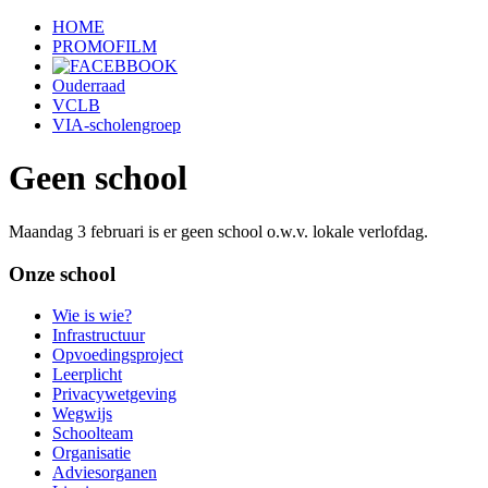
HOME
PROMOFILM
Ouderraad
VCLB
VIA-scholengroep
Geen school
Maandag 3 februari is er geen school o.w.v. lokale verlofdag.
Onze school
Wie is wie?
Infrastructuur
Opvoedingsproject
Leerplicht
Privacywetgeving
Wegwijs
Schoolteam
Organisatie
Adviesorganen