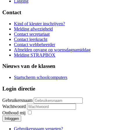
Ligging
Contact
Kind of kleuter inschrijven?
Melding afwezigheid
Contact secretariaat
Contact leerkracht
Contact webbeheerder
Afmelden opvang op woensdagnamiddag
Melding STRAPBOX
Nieuws van de klassen
Startscherm schoolcomputers
Login directie
Gebruikersnaam
Wachtwoord
Onthoud mij
Inloggen
Gebruikersnaam vergeten?