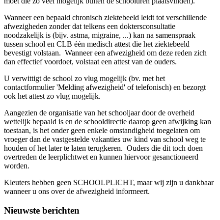
moet die zo veel mogelijk buiten de schooluren plaatsvinden).
Wanneer een bepaald chronisch ziektebeeld leidt tot verschillende
afwezigheden zonder dat telkens een doktersconsultatie
noodzakelijk is (bijv. astma, migraine, ...) kan na samenspraak
tussen school en CLB één medisch attest die het ziektebeeld
bevestigt volstaan. Wanneer een afwezigheid om deze reden zich
dan effectief voordoet, volstaat een attest van de ouders.
U verwittigt de school zo vlug mogelijk (bv. met het
contactformulier 'Melding afwezigheid' of telefonisch) en bezorgt
ook het attest zo vlug mogelijk.
Aangezien de organisatie van het schooljaar door de overheid
wettelijk bepaald is en de schooldirectie daarop geen afwijking kan
toestaan, is het onder geen enkele omstandigheid toegelaten om
vroeger dan de vastgestelde vakanties uw kind van school weg te
houden of het later te laten terugkeren. Ouders die dit toch doen
overtreden de leerplichtwet en kunnen hiervoor gesanctioneerd
worden.
Kleuters hebben geen SCHOOLPLICHT, maar wij zijn u dankbaar
wanneer u ons over de afwezigheid informeert.
Nieuwste berichten