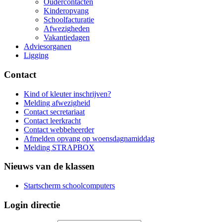
Oudercontacten
Kinderopvang
Schoolfacturatie
Afwezigheden
Vakantiedagen
Adviesorganen
Ligging
Contact
Kind of kleuter inschrijven?
Melding afwezigheid
Contact secretariaat
Contact leerkracht
Contact webbeheerder
Afmelden opvang op woensdagnamiddag
Melding STRAPBOX
Nieuws van de klassen
Startscherm schoolcomputers
Login directie