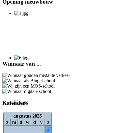
Opening nieuwbouw
Winnaar van ...
Kalender
augustus 2026
z
m
d
w
d
v
z
1