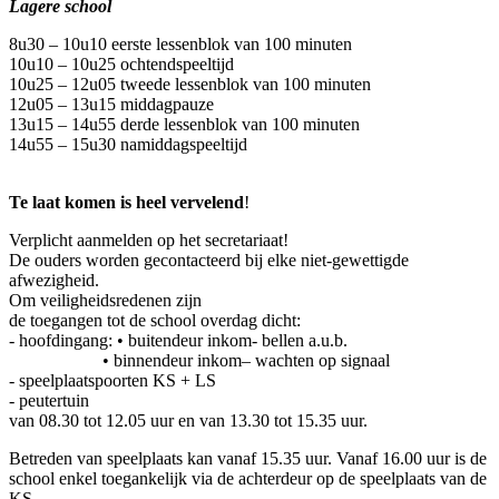
Lagere school
8u30 – 10u10 eerste lessenblok van 100 minuten
10u10 – 10u25 ochtendspeeltijd
10u25 – 12u05 tweede lessenblok van 100 minuten
12u05 – 13u15 middagpauze
13u15 – 14u55 derde lessenblok van 100 minuten
14u55 – 15u30 namiddagspeeltijd
Te laat komen is heel vervelend
!
Verplicht aanmelden op het secretariaat!
De ouders worden gecontacteerd bij elke niet-gewettigde
afwezigheid.
Om veiligheidsredenen zijn
de toegangen tot de school overdag dicht:
- hoofdingang: • buitendeur inkom- bellen a.u.b.
• binnendeur inkom– wachten op signaal
- speelplaatspoorten KS + LS
- peutertuin
van 08.30 tot 12.05 uur en van 13.30 tot 15.35 uur.
Betreden van speelplaats kan vanaf 15.35 uur. Vanaf 16.00 uur is de
school enkel toegankelijk via de achterdeur op de speelplaats van de
KS.