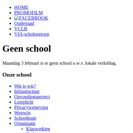
HOME
PROMOFILM
Ouderraad
VCLB
VIA-scholengroep
Geen school
Maandag 3 februari is er geen school o.w.v. lokale verlofdag.
Onze school
Wie is wie?
Infrastructuur
Opvoedingsproject
Leerplicht
Privacywetgeving
Wegwijs
Schoolteam
Organisatie
Klaswerking