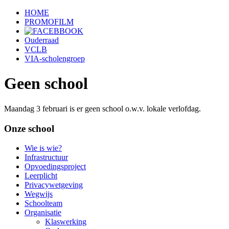
HOME
PROMOFILM
Ouderraad
VCLB
VIA-scholengroep
Geen school
Maandag 3 februari is er geen school o.w.v. lokale verlofdag.
Onze school
Wie is wie?
Infrastructuur
Opvoedingsproject
Leerplicht
Privacywetgeving
Wegwijs
Schoolteam
Organisatie
Klaswerking