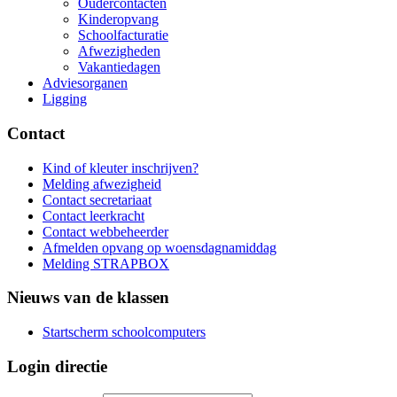
Oudercontacten
Kinderopvang
Schoolfacturatie
Afwezigheden
Vakantiedagen
Adviesorganen
Ligging
Contact
Kind of kleuter inschrijven?
Melding afwezigheid
Contact secretariaat
Contact leerkracht
Contact webbeheerder
Afmelden opvang op woensdagnamiddag
Melding STRAPBOX
Nieuws van de klassen
Startscherm schoolcomputers
Login directie