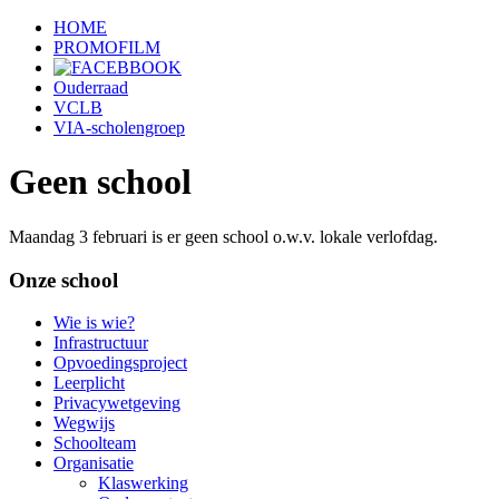
HOME
PROMOFILM
Ouderraad
VCLB
VIA-scholengroep
Geen school
Maandag 3 februari is er geen school o.w.v. lokale verlofdag.
Onze school
Wie is wie?
Infrastructuur
Opvoedingsproject
Leerplicht
Privacywetgeving
Wegwijs
Schoolteam
Organisatie
Klaswerking