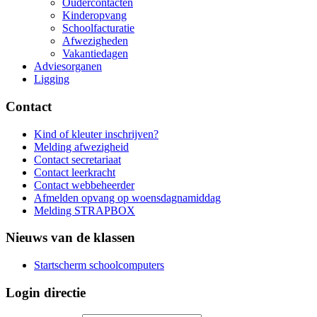
Oudercontacten
Kinderopvang
Schoolfacturatie
Afwezigheden
Vakantiedagen
Adviesorganen
Ligging
Contact
Kind of kleuter inschrijven?
Melding afwezigheid
Contact secretariaat
Contact leerkracht
Contact webbeheerder
Afmelden opvang op woensdagnamiddag
Melding STRAPBOX
Nieuws van de klassen
Startscherm schoolcomputers
Login directie