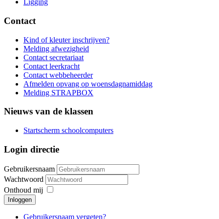
Ligging
Contact
Kind of kleuter inschrijven?
Melding afwezigheid
Contact secretariaat
Contact leerkracht
Contact webbeheerder
Afmelden opvang op woensdagnamiddag
Melding STRAPBOX
Nieuws van de klassen
Startscherm schoolcomputers
Login directie
Gebruikersnaam
Wachtwoord
Onthoud mij
Inloggen
Gebruikersnaam vergeten?