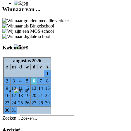
Winnaar van ...
Kalender
augustus 2026
z
m
d
w
d
v
z
1
2
3
4
5
6
7
8
9
10
11
12
13
14
15
16
17
18
19
20
21
22
23
24
25
26
27
28
29
30
31
Zoeken...
Archief