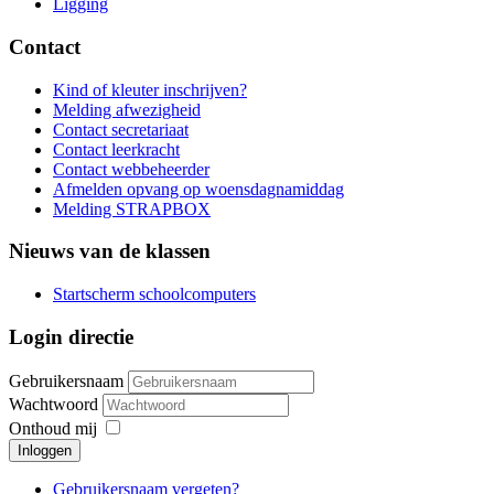
Ligging
Contact
Kind of kleuter inschrijven?
Melding afwezigheid
Contact secretariaat
Contact leerkracht
Contact webbeheerder
Afmelden opvang op woensdagnamiddag
Melding STRAPBOX
Nieuws van de klassen
Startscherm schoolcomputers
Login directie
Gebruikersnaam
Wachtwoord
Onthoud mij
Inloggen
Gebruikersnaam vergeten?