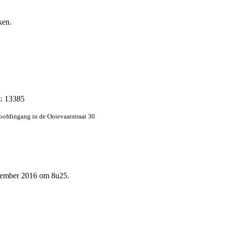
ken.
s: 13385
hoofdingang in de Ooievaarstraat 30.
ovember 2016 om 8u25.