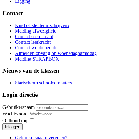
Ligging
Contact
Kind of kleuter inschrijven?
Melding afwezigheid
Contact secretariaat
Contact leerkracht
Contact webbeheerder
Afmelden opvang op woensdagnamiddag
Melding STRAPBOX
Nieuws van de klassen
Startscherm schoolcomputers
Login directie
Gebruikersnaam
Wachtwoord
Onthoud mij
Inloggen
Gebruikersnaam vergeten?