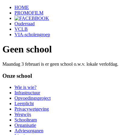
HOME
PROMOFILM
Ouderraad
VCLB
VIA-scholengroep
Geen school
Maandag 3 februari is er geen school o.w.v. lokale verlofdag.
Onze school
Wie is wie?
Infrastructuur
Opvoedingsproject
Leerplicht
Privacywetgeving
Wegwijs
Schoolteam
Organisatie
Adviesorganen