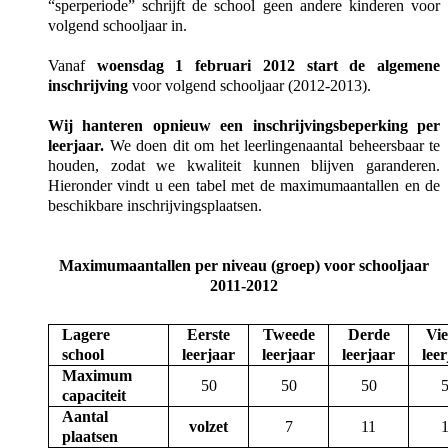
“sperperiode” schrijft de school geen andere kinderen voor
volgend schooljaar in.
Vanaf
woensdag 1 februari 2012 start de algemene
inschrijving
voor volgend schooljaar (2012-2013).
Wij hanteren opnieuw een inschrijvingsbeperking per
leerjaar.
We doen dit om het leerlingenaantal beheersbaar te
houden, zodat we kwaliteit kunnen blijven garanderen.
Hieronder vindt u een tabel met de maximumaantallen en de
beschikbare inschrijvingsplaatsen.
Maximumaantallen per niveau (groep) voor schooljaar
2011-2012
Lagere
Eerste
Tweede
Derde
Vi
school
leerjaar
leerjaar
leerjaar
lee
Maximum
50
50
50
capaciteit
Aantal
volzet
7
11
plaatsen