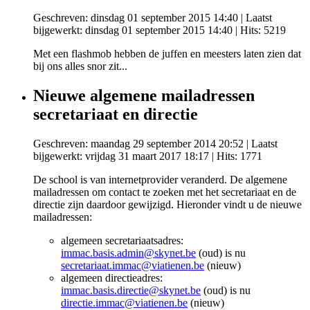
Geschreven: dinsdag 01 september 2015 14:40
|
Laatst
bijgewerkt: dinsdag 01 september 2015 14:40
| Hits: 5219
Met een flashmob hebben de juffen en meesters laten zien dat
bij ons alles snor zit...
Nieuwe algemene mailadressen
secretariaat en directie
Geschreven: maandag 29 september 2014 20:52
|
Laatst
bijgewerkt: vrijdag 31 maart 2017 18:17
| Hits: 1771
De school is van internetprovider veranderd. De algemene
mailadressen om contact te zoeken met het secretariaat en de
directie zijn daardoor gewijzigd. Hieronder vindt u de nieuwe
mailadressen:
algemeen secretariaatsadres:
immac.basis.admin@skynet.be
(oud) is nu
secretariaat.immac@viatienen.be
(nieuw)
algemeen directieadres:
immac.basis.directie@skynet.be
(oud) is nu
directie.immac@viatienen.be
(nieuw)