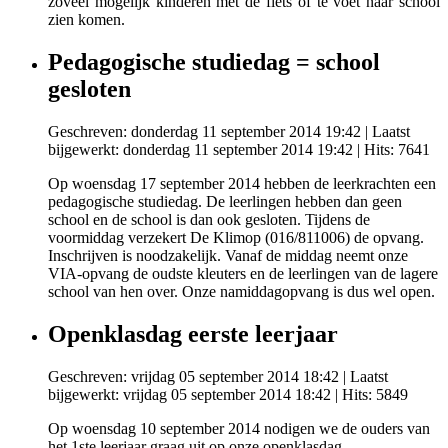
zoveel mogelijk kinderen met de fiets of te voet naar school
zien komen.
Pedagogische studiedag = school
gesloten
Geschreven: donderdag 11 september 2014 19:42
|
Laatst
bijgewerkt: donderdag 11 september 2014 19:42
| Hits: 7641
Op woensdag 17 september 2014 hebben de leerkrachten een
pedagogische studiedag. De leerlingen hebben dan geen
school en de school is dan ook gesloten. Tijdens de
voormiddag verzekert De Klimop (016/811006) de opvang.
Inschrijven is noodzakelijk. Vanaf de middag neemt onze
VIA-opvang de oudste kleuters en de leerlingen van de lagere
school van hen over. Onze namiddagopvang is dus wel open.
Openklasdag eerste leerjaar
Geschreven: vrijdag 05 september 2014 18:42
|
Laatst
bijgewerkt: vrijdag 05 september 2014 18:42
| Hits: 5849
Op woensdag 10 september 2014 nodigen we de ouders van
het 1ste leerjaar graag uit op onze openklasdag.