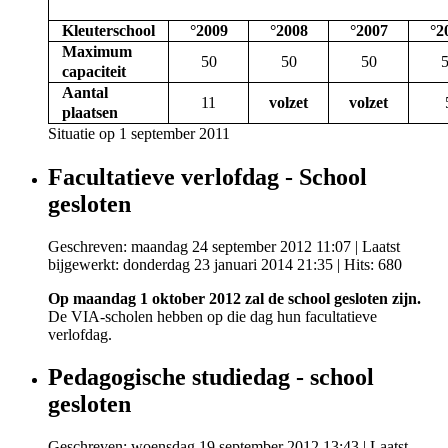
Kleuterschool
°2009
°2008
°2007
°2
Maximum
50
50
50
capaciteit
Aantal
11
volzet
volzet
plaatsen
Situatie op 1 september 2011
Facultatieve verlofdag - School
gesloten
Geschreven: maandag 24 september 2012 11:07
|
Laatst
bijgewerkt: donderdag 23 januari 2014 21:35
| Hits: 680
Op maandag 1 oktober 2012 zal de school gesloten zijn.
De VIA-scholen hebben op die dag hun facultatieve
verlofdag.
Pedagogische studiedag - school
gesloten
Geschreven: woensdag 19 september 2012 13:43
|
Laatst