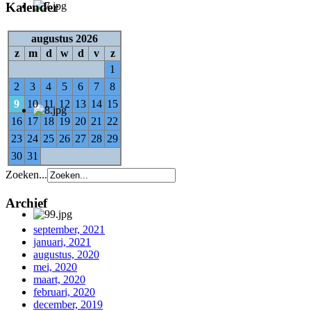
Kalender
augustus 2026
z
m
d
w
d
v
z
1
2
3
4
5
6
7
8
9
10
11
12
13
14
15
16
17
18
19
20
21
22
23
24
25
26
27
28
29
30
31
Zoeken...
Archief
september, 2021
januari, 2021
augustus, 2020
mei, 2020
maart, 2020
februari, 2020
december, 2019