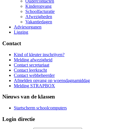
Oudercontacten
Kinderopvang
Schoolfacturatie
Afwezigheden
Vakantiedagen
Adviesorganen
Ligging
Contact
Kind of kleuter inschrijven?
Melding afwezigheid
Contact secretariaat
Contact leerkracht
Contact webbeheerder
Afmelden opvang op woensdagnamiddag
Melding STRAPBOX
Nieuws van de klassen
Startscherm schoolcomputers
Login directie