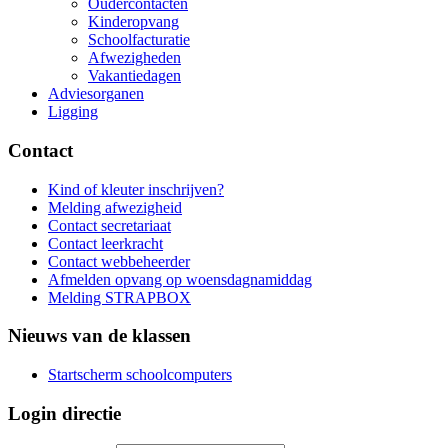
Oudercontacten
Kinderopvang
Schoolfacturatie
Afwezigheden
Vakantiedagen
Adviesorganen
Ligging
Contact
Kind of kleuter inschrijven?
Melding afwezigheid
Contact secretariaat
Contact leerkracht
Contact webbeheerder
Afmelden opvang op woensdagnamiddag
Melding STRAPBOX
Nieuws van de klassen
Startscherm schoolcomputers
Login directie