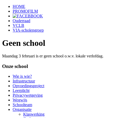
HOME
PROMOFILM
Ouderraad
VCLB
VIA-scholengroep
Geen school
Maandag 3 februari is er geen school o.w.v. lokale verlofdag.
Onze school
Wie is wie?
Infrastructuur
Opvoedingsproject
Leerplicht
Privacywetgeving
Wegwijs
Schoolteam
Organisatie
Klaswerking