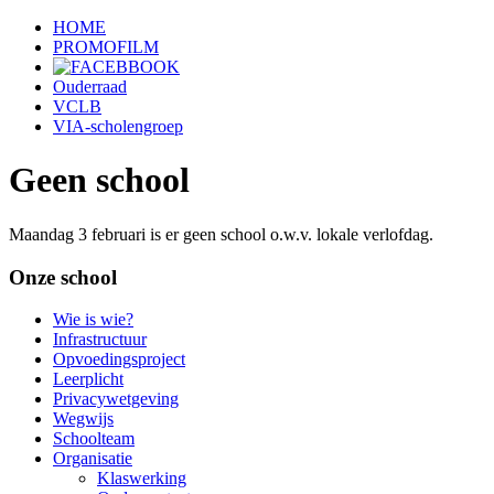
HOME
PROMOFILM
Ouderraad
VCLB
VIA-scholengroep
Geen school
Maandag 3 februari is er geen school o.w.v. lokale verlofdag.
Onze school
Wie is wie?
Infrastructuur
Opvoedingsproject
Leerplicht
Privacywetgeving
Wegwijs
Schoolteam
Organisatie
Klaswerking