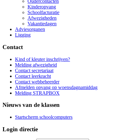
Oudercontacten
Kinderopvang
Schoolfacturatie
Afwezigheden
Vakantiedagen
Adviesorganen
Ligging
Contact
Kind of kleuter inschrijven?
Melding afwezigheid
Contact secretariaat
Contact leerkracht
Contact webbeheerder
Afmelden opvang op woensdagnamiddag
Melding STRAPBOX
Nieuws van de klassen
Startscherm schoolcomputers
Login directie